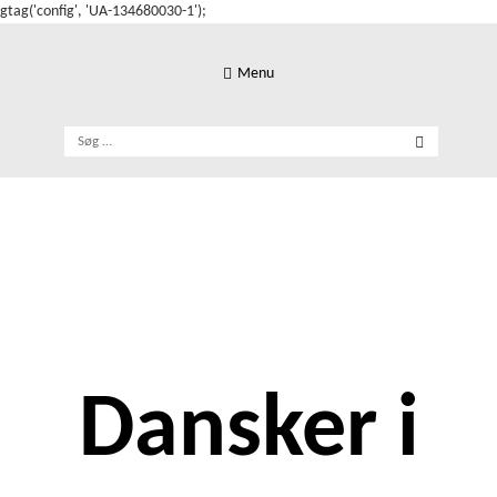
gtag('config', 'UA-134680030-1');
Skip
to
Menu
content
Søg
efter:
Dansker i