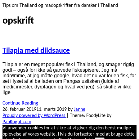
Tips om Thailand og madopskrifter fra dansker i Thailand
opskrift
Tilapia med dildsauce
Tilapia er en meget populær fisk i Thailand, og smager rigtig
godt – også for ikke så garvede fiskespisere. Jeg må
indrømme, at jeg måtte google, hvad det nu var for en fisk, for
set i lyset af al balladen om Pangasiusfisken (fulde af
medicinrester, dyrplageri og hvad ved jeg), så skulle vi ikke
lige
Continue Reading
26. februar 2019
11. marts 2019
by
Janne
Proudly powered by WordPress
|
Theme: FoodyLite by
PanKogut.com
.
Vi anvender cookies for at sikre at vi giver dig den bedst mulige
oplevelse af vores website. Hvis du fortsætter med at bruge dette