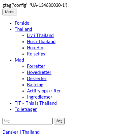
gtag('config', 'UA-134680030-1');
Skip
Menu
to
Forside
content
Thailand
Liv i Thailand
Hus i Thailand
Hua Hin
Rejsetips
Mad
Forretter
Hovedretter
Desserter
Bagning
Actifry opskrifter
Ingredienser
TIT – This is Thailand
Toiletsager
Søg
efter:
Dansker i Thailand