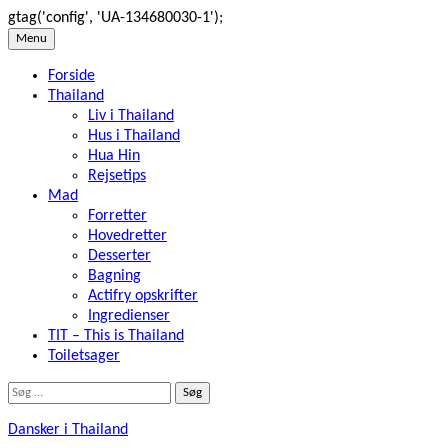
gtag('config', 'UA-134680030-1');
Skip
Menu
to
Forside
content
Thailand
Liv i Thailand
Hus i Thailand
Hua Hin
Rejsetips
Mad
Forretter
Hovedretter
Desserter
Bagning
Actifry opskrifter
Ingredienser
TIT – This is Thailand
Toiletsager
Søg
efter:
Dansker i Thailand