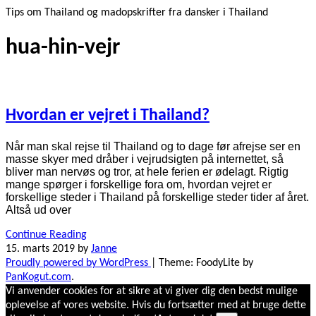
Tips om Thailand og madopskrifter fra dansker i Thailand
hua-hin-vejr
Hvordan er vejret i Thailand?
Når man skal rejse til Thailand og to dage før afrejse ser en
masse skyer med dråber i vejrudsigten på internettet, så
bliver man nervøs og tror, at hele ferien er ødelagt. Rigtig
mange spørger i forskellige fora om, hvordan vejret er
forskellige steder i Thailand på forskellige steder tider af året.
Altså ud over
Continue Reading
15. marts 2019
by
Janne
Proudly powered by WordPress
|
Theme: FoodyLite by
PanKogut.com
.
Vi anvender cookies for at sikre at vi giver dig den bedst mulige
oplevelse af vores website. Hvis du fortsætter med at bruge dette