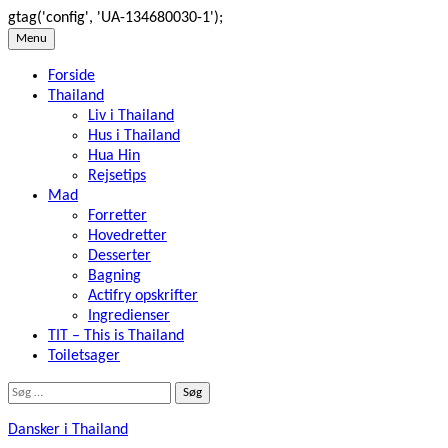
gtag('config', 'UA-134680030-1');
Skip
Menu
to
Forside
content
Thailand
Liv i Thailand
Hus i Thailand
Hua Hin
Rejsetips
Mad
Forretter
Hovedretter
Desserter
Bagning
Actifry opskrifter
Ingredienser
TIT – This is Thailand
Toiletsager
Søg
efter:
Dansker i Thailand