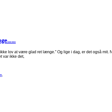
længe……
e lov at være glad ret længe.” Og lige i dag, er det også mit. Ny
t var ikke det,
om
.