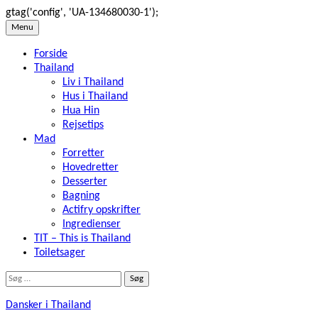
gtag('config', 'UA-134680030-1');
Skip
Menu
to
Forside
content
Thailand
Liv i Thailand
Hus i Thailand
Hua Hin
Rejsetips
Mad
Forretter
Hovedretter
Desserter
Bagning
Actifry opskrifter
Ingredienser
TIT – This is Thailand
Toiletsager
Søg
efter:
Dansker i Thailand