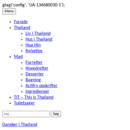
gtag('config', 'UA-134680030-1');
Skip
Menu
to
Forside
content
Thailand
Liv i Thailand
Hus i Thailand
Hua Hin
Rejsetips
Mad
Forretter
Hovedretter
Desserter
Bagning
Actifry opskrifter
Ingredienser
TIT – This is Thailand
Toiletsager
Søg
efter:
Dansker i Thailand