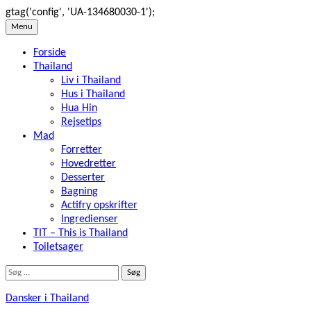
gtag('config', 'UA-134680030-1');
Skip
Menu
to
Forside
content
Thailand
Liv i Thailand
Hus i Thailand
Hua Hin
Rejsetips
Mad
Forretter
Hovedretter
Desserter
Bagning
Actifry opskrifter
Ingredienser
TIT – This is Thailand
Toiletsager
Søg
efter:
Dansker i Thailand