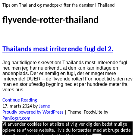
Tips om Thailand og madopskrifter fra dansker i Thailand
flyvende-rotter-thailand
Thailands mest irriterende fugl del 2.
Jeg har tidligere skrevet om Thailands mest irriterende fugl
her, men jeg har nu erkendt, at den kun kan indtage en
andenplads. Der er nemlig en fugl, der er meget mere
irriterende! DUER – de flyvende rotter! For noget tid siden rev
man en stor ufærdig bygning ned et par hundrede meter fra
vores hus.
Continue Reading
17. marts 2024
by
Janne
Proudly powered by WordPress
|
Theme: FoodyLite by
PanKogut.com
.
Vi anvender cookies for at sikre at vi giver dig den bedst mulige
oplevelse af vores website. Hvis du fortsætter med at bruge dette