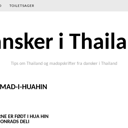
D
TOILETSAGER
nsker i Thail
Tips om Thailand og madopskrifter fra dansker i Thailand
MAD-I-HUAHIN
RNE ER FØDT I HUA HIN
CONRADS DELI