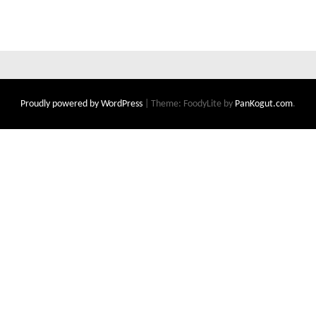
Proudly powered by WordPress
|
Theme: FoodyLite by
PanKogut.com
.