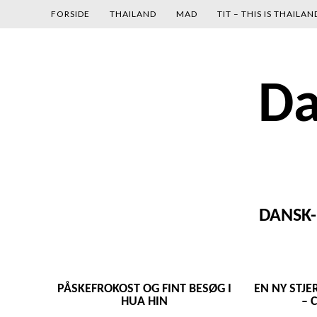
gtag('config', 'UA-134680030-1');
FORSIDE
THAILAND
MAD
TIT – THIS IS THAILAN
Skip
Da
to
content
DANSK-
PÅSKEFROKOST OG FINT BESØG I
EN NY STJE
HUA HIN
– 