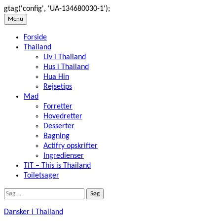
gtag('config', 'UA-134680030-1');
Skip
Menu
to
Forside
content
Thailand
Liv i Thailand
Hus i Thailand
Hua Hin
Rejsetips
Mad
Forretter
Hovedretter
Desserter
Bagning
Actifry opskrifter
Ingredienser
TIT – This is Thailand
Toiletsager
Søg
efter:
Dansker i Thailand