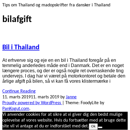
Tips om Thailand og madopskrifter fra dansker i Thailand
bilafgift
Bil i Thailand
At erhverve sig og eje en en bil i Thailand foregår på en
temmelig anderledes måde end i Danmark. Det er en noget
længere proces, og der er også nogle ret overraskende ting
undervejs. I dag har vi været på motorkontoret og betale den
årlige afgift på bilen, så vi kan få vores klistermærke i
Continue Reading
11. marts 2019
11. marts 2019
by
Janne
Proudly powered by WordPress
|
Theme: FoodyLite by
PanKogut.com
.
Vi anvender cookies for at sikre at vi giver dig den bedst mulige
oplevelse af vores website. Hvis du fortsætter med at bruge dette
site vil vi antage at du er indforstået med det.
Ok