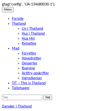
gtag('config', 'UA-134680030-1');
Skip
Menu
to
Forside
content
Thailand
Liv i Thailand
Hus i Thailand
Hua Hin
Rejsetips
Mad
Forretter
Hovedretter
Desserter
Bagning
Actifry opskrifter
Ingredienser
TIT – This is Thailand
Toiletsager
Søg
efter:
Dansker i Thailand