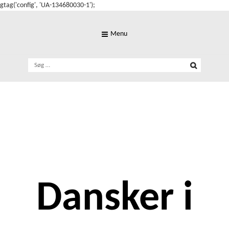
gtag('config', 'UA-134680030-1');
Skip
to
Menu
content
Søg
efter:
Dansker i