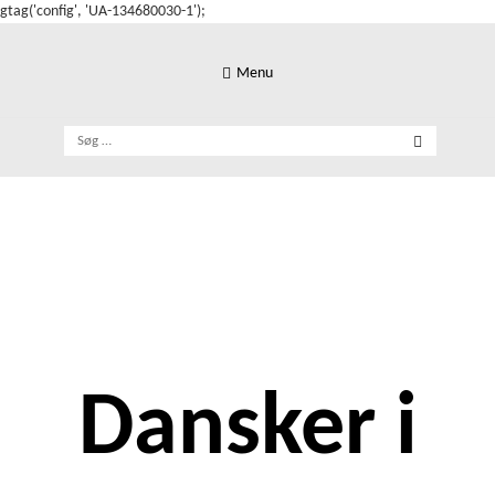
gtag('config', 'UA-134680030-1');
Skip
to
Menu
content
Søg
efter:
Dansker i