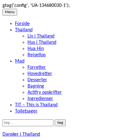
gtag('config', 'UA-134680030-1');
Skip
Menu
to
Forside
content
Thailand
Liv i Thailand
Hus i Thailand
Hua Hin
Rejsetips
Mad
Forretter
Hovedretter
Desserter
Bagning
Actifry opskrifter
Ingredienser
TIT – This is Thailand
Toiletsager
Søg
efter:
Dansker i Thailand