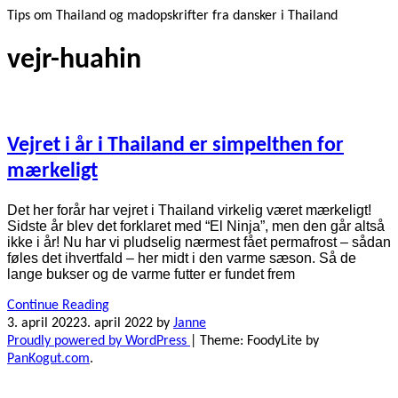
Tips om Thailand og madopskrifter fra dansker i Thailand
vejr-huahin
Vejret i år i Thailand er simpelthen for
mærkeligt
Det her forår har vejret i Thailand virkelig været mærkeligt!
Sidste år blev det forklaret med “El Ninja”, men den går altså
ikke i år! Nu har vi pludselig nærmest fået permafrost – sådan
føles det ihvertfald – her midt i den varme sæson. Så de
lange bukser og de varme futter er fundet frem
Continue Reading
3. april 2022
3. april 2022
by
Janne
Proudly powered by WordPress
|
Theme: FoodyLite by
PanKogut.com
.