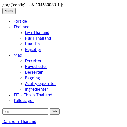
gtag('config', 'UA-134680030-1');
Skip
Menu
to
Forside
content
Thailand
Liv i Thailand
Hus i Thailand
Hua Hin
Rejsetips
Mad
Forretter
Hovedretter
Desserter
Bagning
Actifry opskrifter
Ingredienser
TIT – This is Thailand
Toiletsager
Søg
efter:
Dansker i Thailand