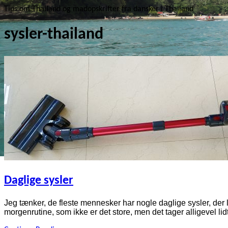
Tips om Thailand og madopskrifter fra dansker i Thailand
sysler-thailand
Daglige sysler
Jeg tænker, de fleste mennesker har nogle daglige sysler, der l
morgenrutine, som ikke er det store, men det tager alligevel lid