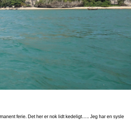
manent ferie. Det her er nok lidt kedeligt….. Jeg har en sysle