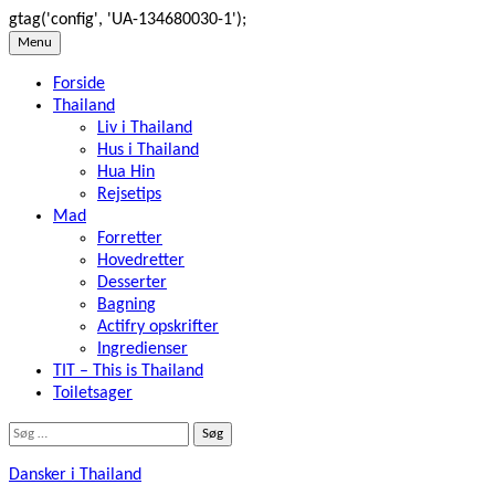
gtag('config', 'UA-134680030-1');
Skip
Menu
to
Forside
content
Thailand
Liv i Thailand
Hus i Thailand
Hua Hin
Rejsetips
Mad
Forretter
Hovedretter
Desserter
Bagning
Actifry opskrifter
Ingredienser
TIT – This is Thailand
Toiletsager
Søg
efter:
Dansker i Thailand