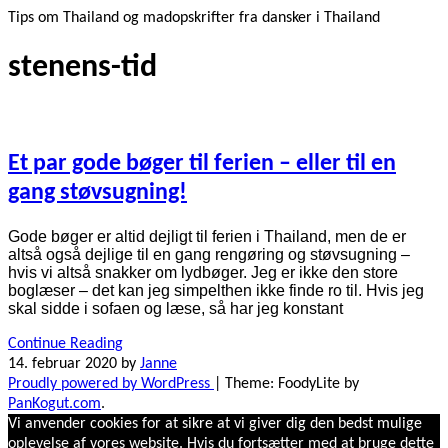
Tips om Thailand og madopskrifter fra dansker i Thailand
stenens-tid
Et par gode bøger til ferien – eller til en
gang støvsugning!
Gode bøger er altid dejligt til ferien i Thailand, men de er
altså også dejlige til en gang rengøring og støvsugning –
hvis vi altså snakker om lydbøger. Jeg er ikke den store
boglæser – det kan jeg simpelthen ikke finde ro til. Hvis jeg
skal sidde i sofaen og læse, så har jeg konstant
Continue Reading
14. februar 2020
by
Janne
Proudly powered by WordPress
|
Theme: FoodyLite by
PanKogut.com
.
Vi anvender cookies for at sikre at vi giver dig den bedst mulige
oplevelse af vores website. Hvis du fortsætter med at bruge dette