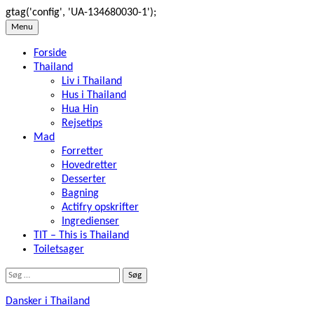
gtag('config', 'UA-134680030-1');
Skip
Menu
to
Forside
content
Thailand
Liv i Thailand
Hus i Thailand
Hua Hin
Rejsetips
Mad
Forretter
Hovedretter
Desserter
Bagning
Actifry opskrifter
Ingredienser
TIT – This is Thailand
Toiletsager
Søg
efter:
Dansker i Thailand