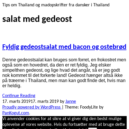
Tips om Thailand og madopskrifter fra dansker i Thailand
salat med gedeost
Fyldig gedeostsalat med bacon og ostebrød
Denne gedeostsalat kan bruges som forret, en frokostret men
også som en hovedret, da den er ret fyldig. Jeg elsker
simpelthen gedeost, og lige hvad det angår, så er jeg godt
nok kommet til det forkerte land! Gedeost hænger altså ikke
på træerne i Thailand, men man kan godt finde det, hvis man
er heldig.
Continue Reading
17. marts 2019
17. marts 2019
by
Janne
Proudly powered by WordPress
|
Theme: FoodyLite by
PanKogut.com
.
Vi anvender cookies for at sikre at vi giver dig den bedst mulige
oplevelse af vores website. Hvis du fortsætter med at bruge dette