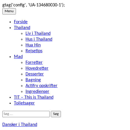
gtag('config', 'UA-134680030-1');
Skip
Menu
to
Forside
content
Thailand
Liv i Thailand
Hus i Thailand
Hua Hin
Rejsetips
Mad
Forretter
Hovedretter
Desserter
Bagning
Actifry opskrifter
Ingredienser
TIT – This is Thailand
Toiletsager
Søg
efter:
Dansker i Thailand