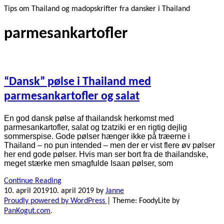
Tips om Thailand og madopskrifter fra dansker i Thailand
parmesankartofler
“Dansk” pølse i Thailand med
parmesankartofler og salat
En god dansk pølse af thailandsk herkomst med
parmesankartofler, salat og tzatziki er en rigtig dejlig
sommerspise. Gode pølser hænger ikke på træerne i
Thailand – no pun intended – men der er vist flere øv pølser
her end gode pølser. Hvis man ser bort fra de thailandske,
meget stærke men smagfulde Isaan pølser, som
Continue Reading
10. april 2019
10. april 2019
by
Janne
Proudly powered by WordPress
|
Theme: FoodyLite by
PanKogut.com
.