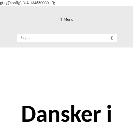
gtag('config', 'UA-134680030-1');
Skip
to
Menu
content
Søg
efter:
Dansker i