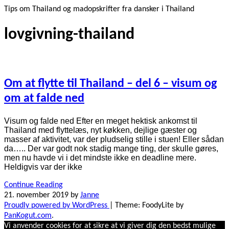
Tips om Thailand og madopskrifter fra dansker i Thailand
lovgivning-thailand
Om at flytte til Thailand – del 6 – visum og
om at falde ned
Visum og falde ned Efter en meget hektisk ankomst til
Thailand med flyttelæs, nyt køkken, dejlige gæster og
masser af aktivitet, var der pludselig stille i stuen! Eller sådan
da….. Der var godt nok stadig mange ting, der skulle gøres,
men nu havde vi i det mindste ikke en deadline mere.
Heldigvis var der ikke
Continue Reading
21. november 2019
by
Janne
Proudly powered by WordPress
|
Theme: FoodyLite by
PanKogut.com
.
Vi anvender cookies for at sikre at vi giver dig den bedst mulige