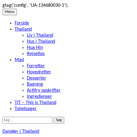
gtag('config', 'UA-134680030-1');
Skip
Menu
to
Forside
content
Thailand
Liv i Thailand
Hus i Thailand
Hua Hin
Rejsetips
Mad
Forretter
Hovedretter
Desserter
Bagning
Actifry opskrifter
Ingredienser
TIT – This is Thailand
Toiletsager
Søg
efter:
Dansker i Thailand