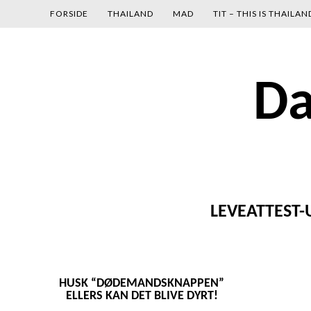
gtag('config', 'UA-134680030-1');
FORSIDE
THAILAND
MAD
TIT – THIS IS THAILAN
Skip
Da
to
content
LEVEATTEST
HUSK “DØDEMANDSKNAPPEN”
ELLERS KAN DET BLIVE DYRT!