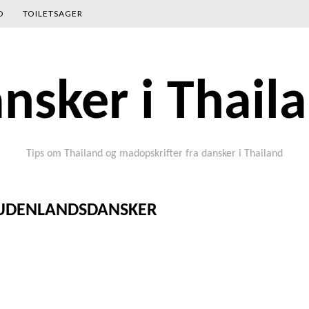
D
TOILETSAGER
nsker i Thail
Tips om Thailand og madopskrifter fra dansker i Thailand
-UDENLANDSDANSKER