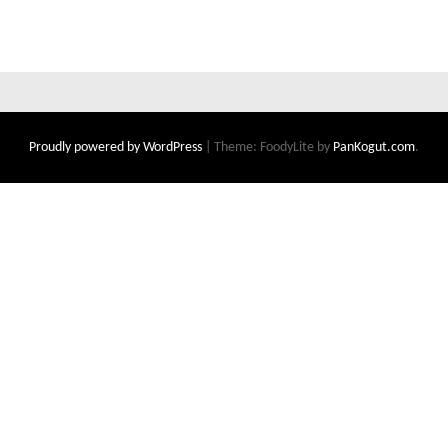
Proudly powered by WordPress
|
Theme: FoodyLite by
PanKogut.com
.