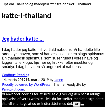
Tips om Thailand og madopskrifter fra dansker i Thailand
katte-i-thailand
Jeg hader katte….
I dag hader jeg katte – ihvertfald naboens! Vi har dette lille
søde dyr i haven, som vi har læst os til, er en slags spidsmus.
En thailandsk spidsmus, som suser rundt i vores have og
kigger i alle kroge, hjørner og krukker efter insekter og
smådyr. I dag blev den så angrebet af naboens
Continue Reading
14. marts 2019
14. marts 2019
by
Janne
Proudly powered by WordPress
|
Theme: FoodyLite by
PanKogut.com
.
Vi anvender cookies for at sikre at vi giver dig den bedst mulige
oplevelse af vores website. Hvis du fortsætter med at bruge dette
site vil vi antage at du er indforstået med det.
Ok