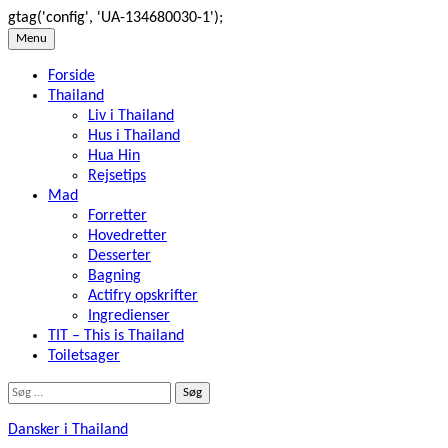
gtag('config', 'UA-134680030-1');
Skip
Menu
to
Forside
content
Thailand
Liv i Thailand
Hus i Thailand
Hua Hin
Rejsetips
Mad
Forretter
Hovedretter
Desserter
Bagning
Actifry opskrifter
Ingredienser
TIT – This is Thailand
Toiletsager
Søg
efter:
Dansker i Thailand