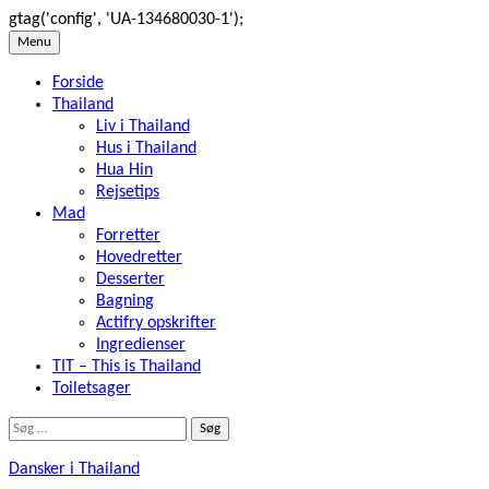
gtag('config', 'UA-134680030-1');
Skip
Menu
to
Forside
content
Thailand
Liv i Thailand
Hus i Thailand
Hua Hin
Rejsetips
Mad
Forretter
Hovedretter
Desserter
Bagning
Actifry opskrifter
Ingredienser
TIT – This is Thailand
Toiletsager
Søg
efter:
Dansker i Thailand