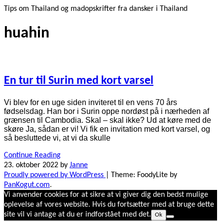
Tips om Thailand og madopskrifter fra dansker i Thailand
huahin
En tur til Surin med kort varsel
Vi blev for en uge siden inviteret til en vens 70 års
fødselsdag. Han bor i Surin oppe nordøst på i nærheden af
grænsen til Cambodia. Skal – skal ikke? Ud at køre med de
skøre Ja, sådan er vi! Vi fik en invitation med kort varsel, og
så besluttede vi, at vi da skulle
Continue Reading
23. oktober 2022
by
Janne
Proudly powered by WordPress
|
Theme: FoodyLite by
PanKogut.com
.
Vi anvender cookies for at sikre at vi giver dig den bedst mulige
oplevelse af vores website. Hvis du fortsætter med at bruge dette
site vil vi antage at du er indforstået med det.
Ok