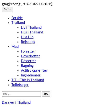
gtag('config', 'UA-134680030-1');
Skip
Menu
to
Forside
content
Thailand
Liv i Thailand
Hus i Thailand
Hua Hin
Rejsetips
Mad
Forretter
Hovedretter
Desserter
Bagning
Actifry opskrifter
Ingredienser
TIT – This is Thailand
Toiletsager
Søg
efter:
Dansker i Thailand