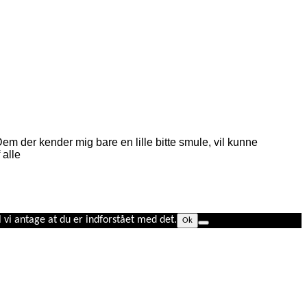
em der kender mig bare en lille bitte smule, vil kunne
 alle
l vi antage at du er indforstået med det.
Ok