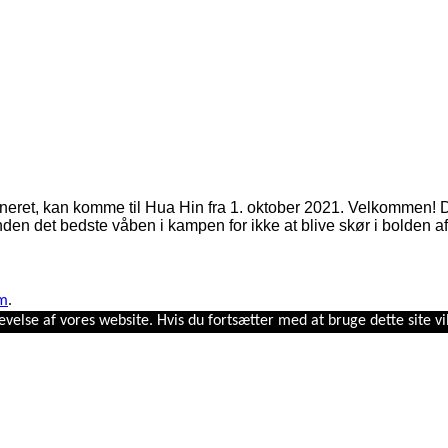
ineret, kan komme til Hua Hin fra 1. oktober 2021. Velkommen! D
en det bedste våben i kampen for ikke at blive skør i bolden af
om
.
evelse af vores website. Hvis du fortsætter med at bruge dette site vi