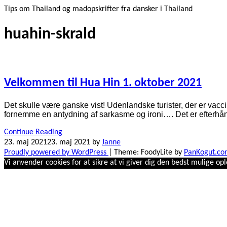
Tips om Thailand og madopskrifter fra dansker i Thailand
huahin-skrald
Velkommen til Hua Hin 1. oktober 2021
Det skulle være ganske vist! Udenlandske turister, der er vacc
fornemme en antydning af sarkasme og ironi…. Det er efterhånd
Continue Reading
23. maj 2021
23. maj 2021
by
Janne
Proudly powered by WordPress
|
Theme: FoodyLite by
PanKogut.c
Vi anvender cookies for at sikre at vi giver dig den bedst mulige opl