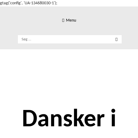
gtag('config', 'UA-134680030-1');
Skip
to
Menu
content
Søg
efter:
Dansker i