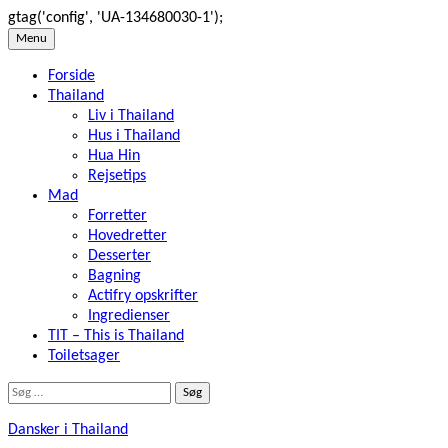
gtag('config', 'UA-134680030-1');
Skip
Menu
to
Forside
content
Thailand
Liv i Thailand
Hus i Thailand
Hua Hin
Rejsetips
Mad
Forretter
Hovedretter
Desserter
Bagning
Actifry opskrifter
Ingredienser
TIT – This is Thailand
Toiletsager
Søg
efter:
Dansker i Thailand