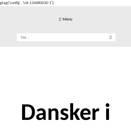
gtag('config', 'UA-134680030-1');
Skip
to
Menu
content
Søg
efter:
Dansker i