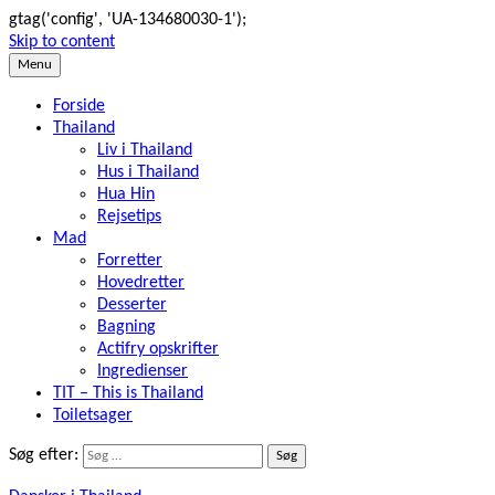
gtag('config', 'UA-134680030-1');
Skip to content
Menu
Forside
Thailand
Liv i Thailand
Hus i Thailand
Hua Hin
Rejsetips
Mad
Forretter
Hovedretter
Desserter
Bagning
Actifry opskrifter
Ingredienser
TIT – This is Thailand
Toiletsager
Søg efter: