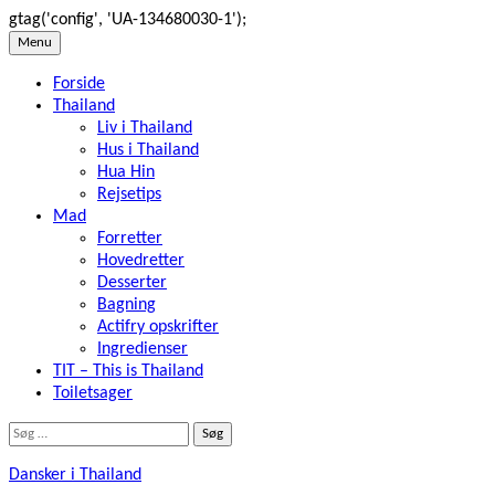
gtag('config', 'UA-134680030-1');
Skip
Menu
to
Forside
content
Thailand
Liv i Thailand
Hus i Thailand
Hua Hin
Rejsetips
Mad
Forretter
Hovedretter
Desserter
Bagning
Actifry opskrifter
Ingredienser
TIT – This is Thailand
Toiletsager
Søg
efter:
Dansker i Thailand