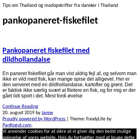
Tips om Thailand og madopskrifter fra dansker i Thailand
pankopaneret-fiskefilet
Pankopaneret fiskefilet med
dildhollandaise
En paneret fiskefilet går man vist aldrig fejl af, og selvom man
ikke er vild med fisk, kan mange spise det alligevel. Her er
den serveret med en dildhollandaise, kartofler og grønt. Det
er faktisk ikke særlig svært at filetere en fisk, og for mig er der
gået lidt sport i det. Mest fordi øvelse
Continue Reading
20. august 2019
by
Janne
Proudly powered by WordPress
|
Theme: FoodyLite by
PanKogut.com
.
Vi anvender cookies for at sikre at vi giver dig den bedst mulige
oplevelse af vores website. Hvis du fortsætter med at bruge dette