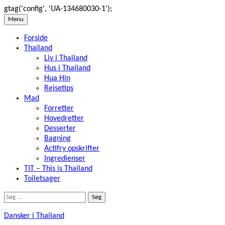
gtag('config', 'UA-134680030-1');
Skip
Menu
to
Forside
content
Thailand
Liv i Thailand
Hus i Thailand
Hua Hin
Rejsetips
Mad
Forretter
Hovedretter
Desserter
Bagning
Actifry opskrifter
Ingredienser
TIT – This is Thailand
Toiletsager
Søg
efter:
Dansker i Thailand