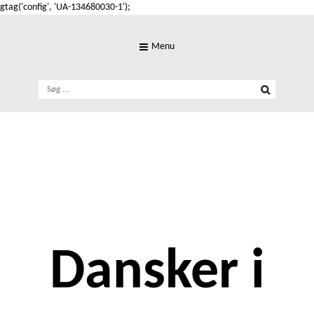
gtag('config', 'UA-134680030-1');
Skip
to
Menu
content
Søg
efter:
Dansker i