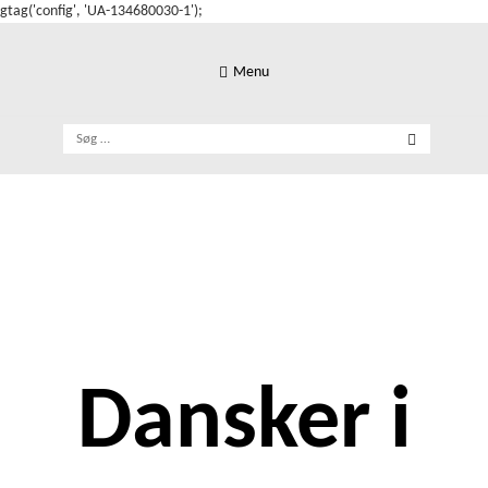
gtag('config', 'UA-134680030-1');
Skip
to
Menu
content
Søg
efter:
Dansker i