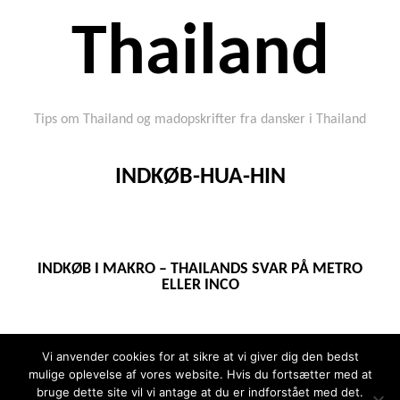
Thailand
Tips om Thailand og madopskrifter fra dansker i Thailand
INDKØB-HUA-HIN
INDKØB I MAKRO – THAILANDS SVAR PÅ METRO
ELLER INCO
Vi anvender cookies for at sikre at vi giver dig den bedst
mulige oplevelse af vores website. Hvis du fortsætter med at
bruge dette site vil vi antage at du er indforstået med det.