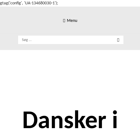
gtag('config', 'UA-134680030-1');
Skip
to
Menu
content
Søg
efter:
Dansker i